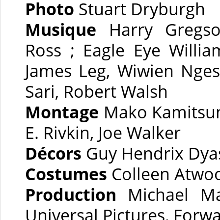
Photo
Stuart Dryburgh
Musique
Harry Gregson
Ross ; Eagle Eye Willi
James Leg, Wiwien Nges
Sari, Robert Walsh
Montage
Mako Kamitsuna
E. Rivkin, Joe Walker
Décors
Guy Hendrix Dya
Costumes
Colleen Atwo
Production
Michael Man
Universal Pictures, Forw