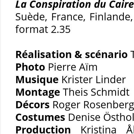
La Conspiration du Cair
Suède, France, Finlande
format 2.35
Réalisation
& scénario
T
Photo
Pierre Aïm
Musique
Krister Linder
Montage
Theis Schmidt
Décors
Roger Rosenber
Costumes
Denise Östho
Production
Kristina Å