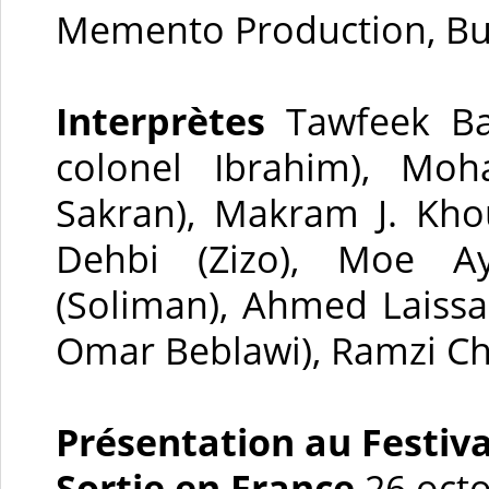
Memento Production, Bu
Interprètes
Tawfeek Ba
colonel Ibrahim), Mo
Sakran), Makram J. Kho
Dehbi (Zizo), Moe A
(Soliman), Ahmed Laissao
Omar Beblawi), Ramzi Ch
Présentation au Festiv
Sortie en France
26 oct