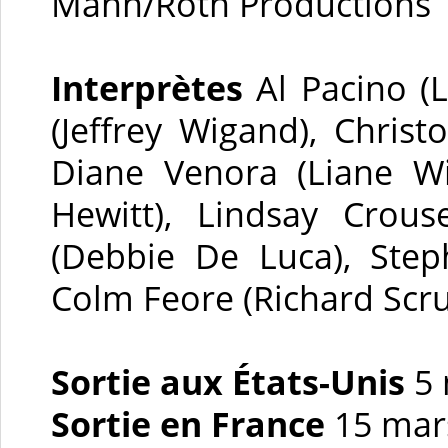
Mann/Roth Productions
Interprètes
Al Pacino (
(Jeffrey Wigand), Chris
Diane Venora (Liane Wi
Hewitt), Lindsay Crous
(Debbie De Luca), Step
Colm Feore (Richard Scru
Sortie aux États-Unis
5 
Sortie en France
15 mar