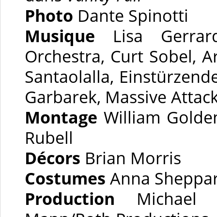
Photo
Dante Spinotti
Musique
Lisa Gerrard
Orchestra, Curt Sobel, A
Santaolalla, Einstürzend
Garbarek, Massive Attac
Montage
William Golde
Rubell
Décors
Brian Morris
Costumes
Anna Sheppa
Production
Michael M