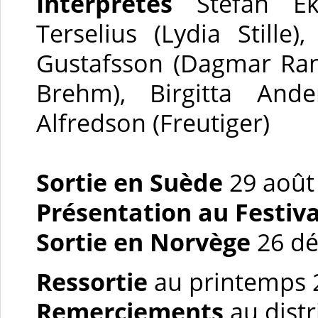
Interprètes
Stefan Ek
Terselius (Lydia Stille)
Gustafsson (Dagmar Ran
Brehm), Birgitta And
Alfredson (Freutiger)
Sortie en Suède
29 août
Présentation au Festiva
Sortie en Norvège
26 d
Ressortie
au printemps 
Remerciements
au dist